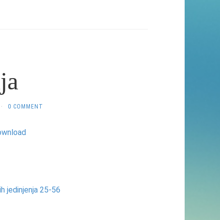
ja
·
0 COMMENT
ownload
ih jedinjenja 25-56