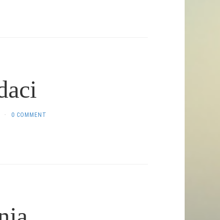
daci
·
0 COMMENT
nja