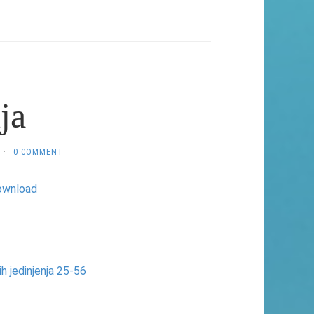
ja
·
0 COMMENT
ownload
ih jedinjenja 25-56